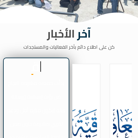
آخر
الأخبار
كن على اطلاع دائم بآخر الفعاليات والمستجدات
قصتنا
بدأت جمعية متلازمة النجاح
من رؤية إنسانية ورسالة
نبيلة لتكون منارة أمل ودعم
لذوي متلازمة داون ممن