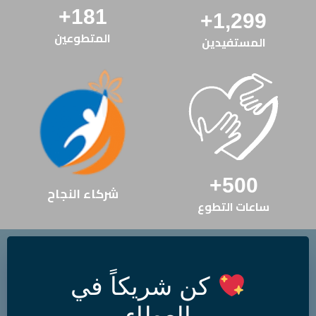
+
181
+
1,299
المتطوعين
المستفيدين
+
500
شركاء النجاح
ساعات التطوع
كن شريكاً في