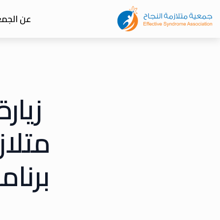
عن الجمع
زيار
متلاز
برنام